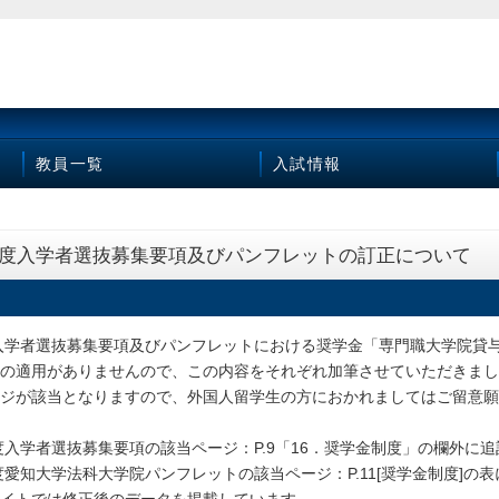
教員一覧
入試情報
7年度入学者選抜募集要項及びパンフレットの訂正について
度入学者選抜募集要項及びパンフレットにおける奨学金「専門職大学院
の適用がありませんので、この内容をそれぞれ加筆させていただきまし
ジが該当となりますので、外国人留学生の方におかれましてはご留意願
年度入学者選抜募集要項の該当ページ：P.9「16．奨学金制度」の欄外に
年度愛知大学法科大学院パンフレットの該当ページ：P.11[奨学金制度]の
イトでは修正後のデータを掲載しています。