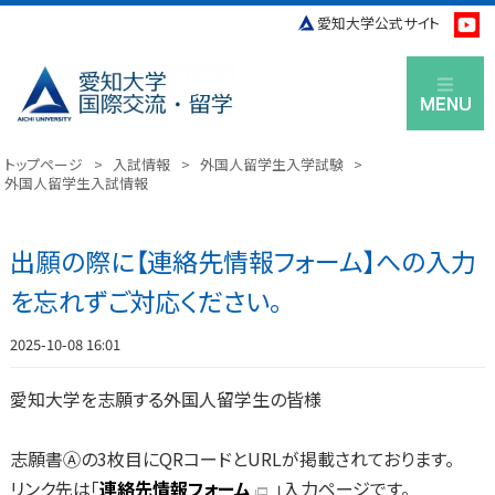
愛知大学公式サイト
M
トップページ
>
入試情報
>
外国人留学生入学試験
>
外国人留学生入試情報
出願の際に【連絡先情報フォーム】への入力
を忘れずご対応ください。
2025-10-08 16:01
愛知大学を志願する外国人留学生の皆様
志願書Ⓐの3枚目にQRコードとURLが掲載されております。
リンク先は「
連絡先情報フォーム
」入力ページです。