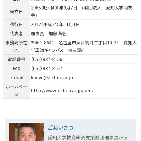
1965（昭和40）年9月7日 (財団法人 愛知大学同友
設立日
会)
移行日
2012（平成24）年11月1日
代表者
理事長 加藤満憲
事務局所在
〒461-8641 名古屋市東区筒井二丁目10-31 愛知大
地
学車道キャンパス 校友課内
電話番号
（052）937-8156
FAX
（052）937-8157
e-mail
kouyu@aichi-u.ac.jp
ホームペー
http://www.aichi-u.ac.jp/aers
ジ
ごあいさつ
愛知大学教育研究支援財団理事長
から