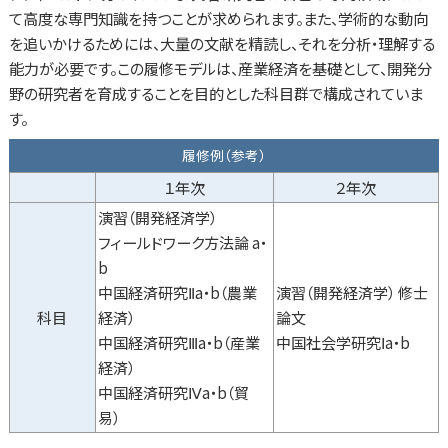
て高度な専門知識を持つことが求められます。また、学術的な動向
を追いかけるためには、大量の文献を精読し、それを分析・理解する
能力が必要です。この履修モデルは、産業経済を基礎として、開発分
野の研究者を育成することを目的とした科目群で構成されていま
す。
履修例（参考）
１年次
２年次
演習（開発経済学）
フィールドワーク方法論 a・
b
中国経済研究Ⅱa・b（農業
演習（開発経済学） 修士
科目
経済）
論文
中国経済研究Ⅲa・b（産業
中国社会学研究Ⅰa・b
経済）
中国経済研究Ⅳa・b（貿
易）