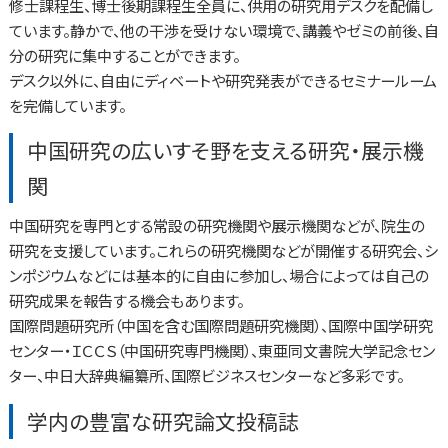
修士課程生、博士後期課程生全員に、供用の研究用デスクを配備し
ています。静かで、他の干渉を受けない環境で、講義やゼミの前後、自
分の研究に集中することができます。
デスク以外に、自由にディベートや研究発表ができるセミナールーム
を完備しています。
中国研究の広いすそ野を支える研究・展示機
関
中国研究を専門とする常設の研究機関や展示機関などが、院生の
研究を支援しています。これらの研究機関などが開催する研究会、シ
ンポジウムなどには基本的に自由に参加し、場合によっては自己の
研究成果を報告する機会もあります。
国際問題研究所（中国を含む国際問題研究機関）、国際中国学研究
センター・ＩＣＣＳ（中国研究専門機関）、東亜同文書院大学記念セン
ター、中日大辞典編纂所、国際ビジネスセンターなど多彩です。
学内の豊富な研究論文投稿誌