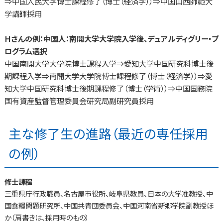
⇒中国人民大学博士課程修了（博士（経済学））⇒中国山西師範大
学講師採用
Ｈさんの例：中国人：南開大学大学院入学後、デュアルディグリー・プ
ログラム選択
中国南開大学大学院博士課程入学⇒愛知大学中国研究科博士後
期課程入学⇒南開大学大学院博士課程修了（博士（経済学））⇒愛
知大学中国研究科博士後期課程修了（博士（学術））⇒中国国務院
国有資産監督管理委員会研究局副研究員採用
主な修了生の進路（最近の専任採用
の例）
修士課程
三重県庁行政職員、名古屋市役所、岐阜県教員、日本の大学准教授、中
国食糧問題研究所、中国共青団委員会、中国河南省新郷学院副教授ほ
か（肩書きは、採用時のもの）