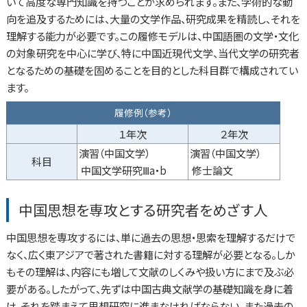
いて高度な専門知識を持つことが求められます。また、学術的な動
向を追及するためには、大量の文学作品、研究成果を精読し、それを
理解する能力が必要です。この履修モデルは、中国語圏の文学・文化
の対象研究を中心に学び、特に中国近現代文学、当代文学の研究者
となるための基礎を固めることを目的とした科目群で構成されてい
ます。
履修例（参考）
１年次
２年次
演習（中国文学）
演習（中国文学）
科目
中国文学研究Ⅲa・b
修士論文
中国思想を専攻とする研究者をめざす人
中国思想を専攻するには、単に過去の思想・思索を理解するだけで
なく、広く東アジアで著された書籍に対する理解が必要となる。しか
もその理解は、内容にも増して文献のしくみや扱い方にまで及ぶ必
要がある。したがって、先ずは中国古典文献学の基礎知識を身に着
け、それを踏まえて思想研究に進まなければならない。また過去の