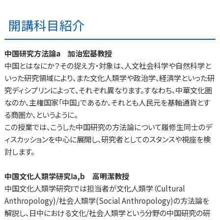
開講科目紹介
中国研究方法論a 加治宏基教授
中国とはなにか？その捉え方・対象は、人文社会科学や自然科学と
いった研究領域により、また文化人類学や政治学、経済学といった研
究ディシプリンによって、それぞれ異なります。すなわち、中華文化圏
なのか、主権国家「中国」であるか、それとも人民元を基軸通貨とす
る商圏か、というように。
この授業では、こうした中国研究の方法論について履修生同士のデ
ィスカッションを中心に展開し、研究者としてのスタンスや視座を検
討します。
中国文化人類学研究Ⅰa,b 高明潔教授
中国文化人類学研究Ⅰでは担当者が文化人類学（Cultural
Anthropology)/社会人類学(Social Anthropology)の方法論を
解説し、日中における文化/社会人類学という分野の中国研究の研