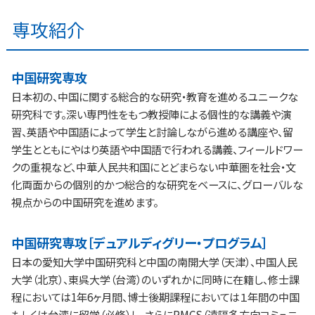
専攻紹介
中国研究専攻
日本初の、中国に関する総合的な研究・教育を進めるユニークな
研究科です。深い専門性をもつ教授陣による個性的な講義や演
習、英語や中国語によって学生と討論しながら進める講座や、留
学生とともにやはり英語や中国語で行われる講義、フィールドワー
クの重視など、中華人民共和国にとどまらない中華圏を社会・文
化両面からの個別的かつ総合的な研究をベースに、グローバルな
視点からの中国研究を進めます。
中国研究専攻［デュアルディグリー・プログラム］
日本の愛知大学中国研究科と中国の南開大学（天津）、中国人民
大学（北京）、東呉大学（台湾）のいずれかに同時に在籍し、修士課
程においては1年6ヶ月間、博士後期課程においては１年間の中国
もしくは台湾に留学（必修）し、さらにRMCS（遠隔多方向コミュニ