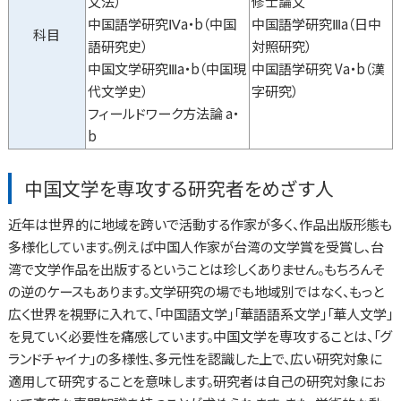
文法）
修士論文
中国語学研究Ⅳa・b（中国
中国語学研究Ⅲa（日中
科目
語研究史）
対照研究）
中国文学研究Ⅲa・b（中国現
中国語学研究 Va・b（漢
代文学史）
字研究）
フィールドワーク方法論 a・
b
中国文学を専攻する研究者をめざす人
近年は世界的に地域を跨いで活動する作家が多く、作品出版形態も
多様化しています。例えば中国人作家が台湾の文学賞を受賞し、台
湾で文学作品を出版するということは珍しくありません。もちろんそ
の逆のケースもあります。文学研究の場でも地域別ではなく、もっと
広く世界を視野に入れて、「中国語文学」「華語語系文学」「華人文学」
を見ていく必要性を痛感しています。中国文学を専攻することは、「グ
ランドチャイナ」の多様性、多元性を認識した上で、広い研究対象に
適用して研究することを意味します。研究者は自己の研究対象にお