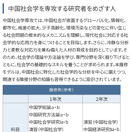
中国社会学を専攻する研究者をめざす人
中国社会学専攻では、中国社会が直面するグローバル化、情報化、
都市化、格差の拡大、少子高齢化、環境汚染などの変化に伴い生じ
る社会問題の根本的なメカニズムを理解し、現代社会に対応する社
会学的な応用力を身につけることを目指します。さらに、冷静な分析
力と柔軟な対応力を兼ね備えた人材の育成を目的としています。そ
のため、社会学の理論や方法論を学び、専門分野を深く掘り下げると
ともに、社会学の基礎的なスキルを養うことが求められます。本履修
モデルは、中国社会に特化した社会学的な分析を中心に据えつつ、
関連する隣接分野の知識も習得できるように設計されています。
履修例（参考）
１年次
２年次
中国学総論ａ・ｂ
中国研究方法論ａ・ｂ
中国社会学研究Ⅰa・b
演習（中国社会学）
科目
演習（中国社会学）
中国経済研究Ⅱa・b