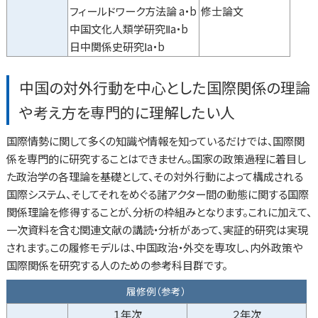
フィールドワーク方法論 a・b
修士論文
中国文化人類学研究Ⅱa・b
日中関係史研究Ⅰa・b
中国の対外行動を中心とした国際関係の理論
や考え方を専門的に理解したい人
国際情勢に関して多くの知識や情報を知っているだけでは、国際関
係を専門的に研究することはできません。国家の政策過程に着目し
た政治学の各理論を基礎として、その対外行動によって構成される
国際システム、そしてそれをめぐる諸アクター間の動態に関する国際
関係理論を修得することが、分析の枠組みとなります。これに加えて、
一次資料を含む関連文献の講読・分析があって、実証的研究は実現
されます。この履修モデルは、中国政治・外交を専攻し、内外政策や
国際関係を研究する人のための参考科目群です。
履修例（参考）
１年次
２年次