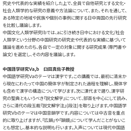
究史や代表的な実績を紹介した上で、全員で自他研究とする文化・
社会人類学的な研究の意義や方法論について、また、それを通して、
ある特定の地域や民族や個別の事例に関する日中両国の先行研究
を比較し議論します。
中国文化人類学研究Ibでは、aに引き続き日中における文化/社会
人類学という分野の中国研究の研究史や代表的な実績に基づいて
議論を進めたのち、各自で一定の対象に関する研究成果（専門書や
論文）を選定し、その内容を議論します。
中国語学研究Ⅴa,b 臼田真佐子教授
中国語学研究Ⅴaのテーマは漢字です。この講義では、最初に清末か
ら現在にわたって中国の簡体字が制定された過程を理解し、簡体字
も含めて漢字の構造について学びます。次に漢代まで遡り、漢字研
究の聖典ともいうべき『説文解字』について、部首を中心にして読み、
さらに清代の段玉裁『説文解字注』(段注)を取り上げます。中国語学
研究Ⅴbのテーマは中国音韻学です。内容については中古音を重点
的に取り上げますが、『広韻』や『韻鏡』について学んだことがないこ
とも想定し、基本的な説明も行います。入声については現代中国語