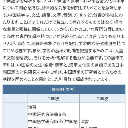
中国語学を専攻することは、中国語の多岐にわたる言語文化の事象
について関心を持ち、具体的な対象を研究していくことを意味しま
す。中国語学は、文法、語彙、文字、音韻、方 言など、分野が多岐にわ
たります。ことばはそれだけで独立して存在するものではなく、様々
な背景と密接に関係していますから、自身のコアな専門分野におい
て高度な専門知識を持つことが求められることは言うまでもありま
せんが、同時に、周縁の事象にも目を配り、学際的な研究態度を持つ
ことが必要です。また、学術の蓄積と動向を把握するためには、大量
の文献を精読し、それを分析・理解する能力が必要です。この履修モ
デルは、中国語の文法・語彙・漢字と、漢字文化圏の言語である日中
両国語の対象研究を中心に学び、中国語学の研究者となるための
基礎を固めることを目的とした科目群で構成されています。
履修例（参考）
１年次
２年次
演習
中国研究方法論 a・b
中国語学研究Ⅱa・b（中国語
演習