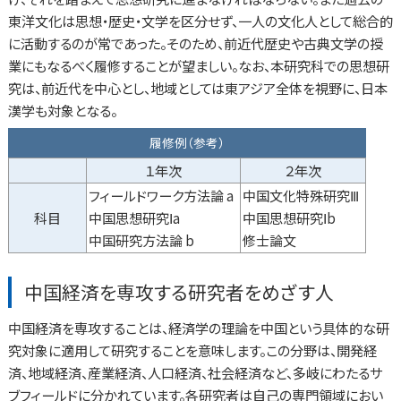
東洋文化は思想・歴史・文学を区分せず、一人の文化人として総合的
に活動するのが常であった。そのため、前近代歴史や古典文学の授
業にもなるべく履修することが望ましい。なお、本研究科での思想研
究は、前近代を中心とし、地域としては東アジア全体を視野に、日本
漢学も対象となる。
履修例（参考）
１年次
２年次
フィールドワーク方法論 a
中国文化特殊研究Ⅲ
科目
中国思想研究Ⅰa
中国思想研究Ⅰb
中国研究方法論 b
修士論文
中国経済を専攻する研究者をめざす人
中国経済を専攻することは、経済学の理論を中国という具体的な研
究対象に適用して研究することを意味します。この分野は、開発経
済、地域経済、産業経済、人口経済、社会経済など、多岐にわたるサ
ブフィールドに分かれています。各研究者は自己の専門領域におい