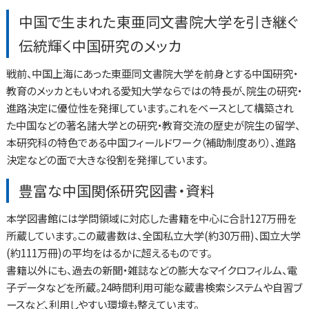
中国で生まれた東亜同文書院大学を引き継ぐ
伝統輝く中国研究のメッカ
戦前、中国上海にあった東亜同文書院大学を前身とする中国研究・
教育のメッカともいわれる愛知大学ならではの特長が、院生の研究・
進路決定に優位性を発揮しています。これをベースとして構築され
た中国などの著名諸大学との研究・教育交流の歴史が院生の留学、
本研究科の特色である中国フィールドワーク（補助制度あり）、進路
決定などの面で大きな役割を発揮しています。
豊富な中国関係研究図書・資料
本学図書館には学問領域に対応した書籍を中心に合計127万冊を
所蔵しています。この蔵書数は、全国私立大学(約30万冊)、国立大学
(約111万冊)の平均をはるかに超えるものです。
書籍以外にも、過去の新聞・雑誌などの膨大なマイクロフィルム、電
子データなどを所蔵。24時間利用可能な蔵書検索システムや自習ブ
ースなど、利用しやすい環境も整えています。