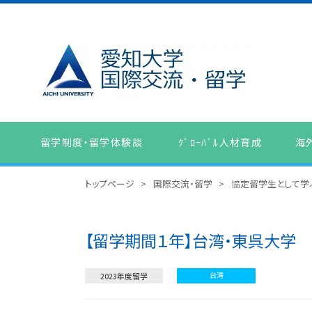
留学制度・留学体験談
ｸﾞﾛｰﾊﾞﾙ人材育成
海
トップページ
>
国際交流・留学
>
協定留学生として学
【留学期間１年】台湾・東呉大学
台湾
2023