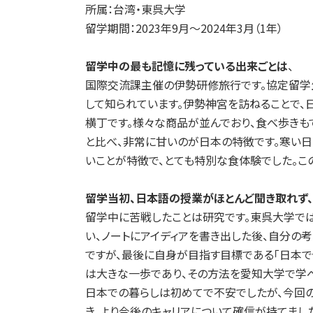
所属：台湾・東呉大学
留学期間：2023年9月～2024年3月（1年）
留学中の最も記憶に残っている出来ごとは
、
国際交流課主催の伊勢研修旅行です。協定留学
して知られています。伊勢神宮を訪ねることで、
横丁です。様々な商品が並んでおり、食べ歩きも
と比べ、非常に甘いのが日本の特徴です。寒い
いことが特徴で、とても特別な食体験でした。こ
留学当初、日本語の授業がほとんど聞き取れず、
留学中に苦戦したことは研究です。東呉大学で
い、ノートにアイディアを書き出した後、自分の
ですが、最後に自身が目指す目標である「日本で
は大きな一歩であり、その方法を愛知大学で学べ
日本での暮らしは初めてで不安でしたが、今回の
き、より今後のキャリアについて確信が持てまし