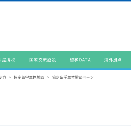
外提携校
国際交流施設
留学DATA
海外拠点
ぶ方
>
協定留学生体験談
>
協定留学生体験談ページ