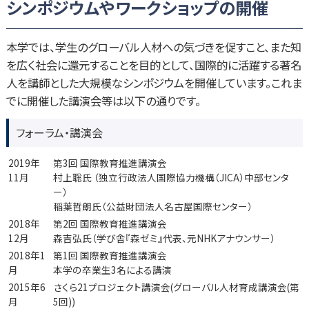
シンポジウムやワークショップの開催
本学では、学生のグローバル人材への気づきを促すこと、また知
を広く社会に還元することを目的として、国際的に活躍する著名
人を講師とした大規模なシンポジウムを開催しています。これま
でに開催した講演会等は以下の通りです。
フォーラム・講演会
2019年
第3回 国際教育推進講演会
11月
村上聡氏 （独立行政法人国際協力機構（JICA）中部センタ
ー）
稲葉哲朗氏（公益財団法人名古屋国際センター）
2018年
第2回 国際教育推進講演会
12月
森吉弘氏（学び舎『森ゼミ』代表、元NHKアナウンサー）
2018年1
第1回 国際教育推進講演会
月
本学の卒業生3名による講演
2015年6
さくら21プロジェクト講演会(グローバル人材育成講演会(第
月
5回))