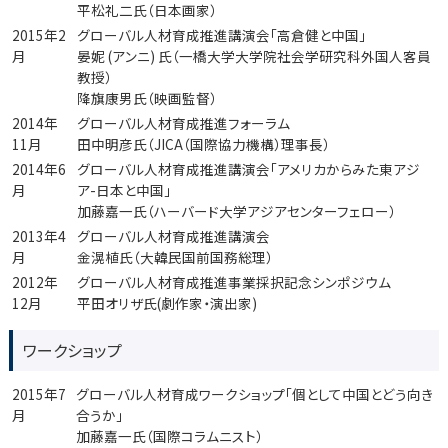
平松礼二氏（日本画家）
2015年2
グローバル人材育成推進講演会「高倉健と中国」
月
晏妮 (アンニ) 氏（一橋大学大学院社会学研究科外国人客員
教授）
降旗康男氏（映画監督）
2014年
グローバル人材育成推進フォーラム
11月
田中明彦氏（JICA（国際協力機構）理事長）
2014年6
グローバル人材育成推進講演会「アメリカからみた東アジ
月
ア-日本と中国」
加藤嘉一氏（ハーバード大学アジアセンターフェロー）
2013年4
グローバル人材育成推進講演会
月
金滉植氏（大韓民国前国務総理）
2012年
グローバル人材育成推進事業採択記念シンポジウム
12月
平田オリザ氏(劇作家・演出家)
ワークショップ
2015年7
グローバル人材育成ワークショップ「個として中国とどう向き
月
合うか」
加藤嘉一氏（国際コラムニスト）