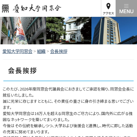
アクセス
愛知大学同窓会
>
組織
>
会長挨拶
会長挨拶
このたび、2026年度同窓会代議員会におきましてご承認を賜り、同窓会会長に
就任いたしました。
誠に光栄に存じますとともに、その責任の重さに身の引き締まる思いでござい
ます。
愛知大学同窓会は16万人を超える同窓生のご尽力により、国内外に広がる強
固なネットワークを築いてまいりました。
今後はその伝統を継承しつつ、大学および後援会と連携し、時代に即した活動
の充実に努めてまいります。