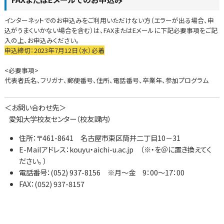
インターネットでのお申込みをご利用いただけない方（エラーが出る場合、申
込がうまくいかない場合を含む）は、FAXまたはEメールに下記必要事項をご記
入の上、お申込みください。
申込締切：2023年7月12日（水）必着
<必要事項>
代表者氏名、フリガナ、郵便番号、住所、電話番号、卒業年、参加プログラム
＜お問い合わせ先＞
愛知大学校友センター（校友課内）
住所：〒461-8641 名古屋市東区筒井二丁目10－31
E-Mailアドレス：kouyu・aichi-u.ac.jp （※・を＠に置き換えてく
ださい。 ）
電話番号：(052) 937-8156 ※月～金 9：00～17：00
FAX：(052) 937-8157