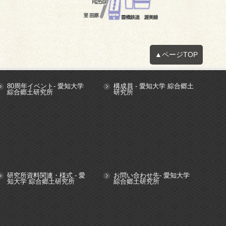
▲ページTOP
80周年イベント- 愛知大学
構成員 - 愛知大学 綜合郷土
綜合郷土研究所
研究所
研究所資料関連・様式 - 愛
お問い合わせ先- 愛知大学
知大学 綜合郷土研究所
綜合郷土研究所