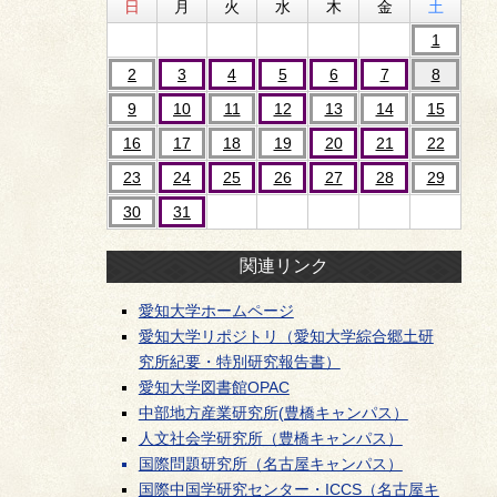
日
月
火
水
木
金
土
1
2
3
4
5
6
7
8
9
10
11
12
13
14
15
16
17
18
19
20
21
22
23
24
25
26
27
28
29
30
31
関連リンク
愛知大学ホームページ
愛知大学リポジトリ（愛知大学綜合郷土研
究所紀要・特別研究報告書）
愛知大学図書館OPAC
中部地方産業研究所(豊橋キャンパス）
人文社会学研究所（豊橋キャンパス）
国際問題研究所（名古屋キャンパス）
国際中国学研究センター・ICCS（名古屋キ