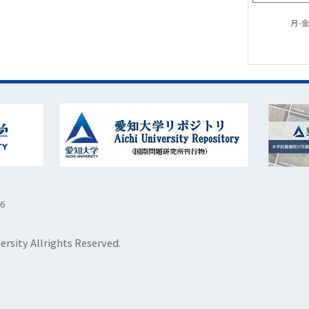
月-金：
6
rsity Allrights Reserved.