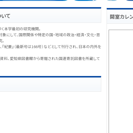
ついて
開室カレ
く本学最初の研究機関。
対象にして、国際関係や特定の国・地域の政治・経済・文化・思
究。
）、『紀要』（最新号は166号）などとして刊行され、日本の内外を
貴重資料、愛知県図書館から寄贈された国連寄託図書を所蔵して