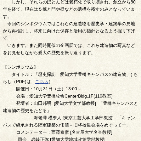
しかし、それらのほとんどは老朽化で取り壊され、創立から80
年を経て、現在は５棟と門や壁などの遺構を残すのみとなっていま
す。
今回のシンポジウムではこれらの建造物を歴史学・建築学の見地
から再検討し、将来に向けた保存と活用の指針となるよう掘り下げ
て
いきます。また同時開催の企画展では、これら建造物の写真など
をお見せしながら愛大の歴史を振り返ります。
【シンポジウム】
タイトル：「歴史探訪 愛知大学豊橋キャンパスの建造物」( ち
らし（PDF)は、
こちら
）
開催日：10月31日（土）13:00～
会場：愛知大学豊橋校舎CenterBldg.1F(110教室)
登壇者：山田邦明 [愛知大学文学部教授] 「豊橋キャンパスと
建造物の歴史をたどる」
海老澤 模奈人 [東京工芸大学工学部教授] 「キャン
パスで継承される陸軍建築の価値－旧将校集会場をめぐってー」
コメンテーター：西澤泰彦 [名古屋大学名誉教授]
司会：岩崎正弥 [愛知大学地域政策学部教授]