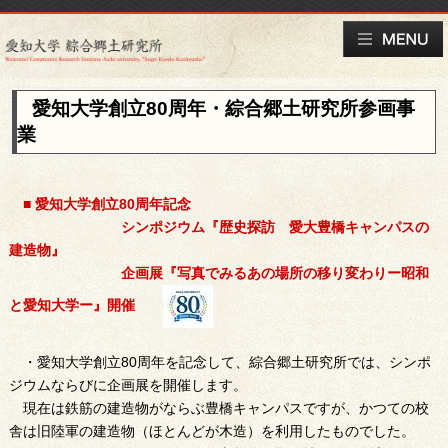
愛知大学創立80周年・綜合郷土研究所参画事
業
■ 愛知大学創立80周年記念
シンポジウム『歴史探訪 愛大豊橋キャンパスの
建造物』
企画展『写真でみるあの場所の移り変わりー昭和
と愛知大学ー』開催
・愛知大学創立80周年を記念して、綜合郷土研究所では、シンポ
ジウムならびに企画展を開催します。
現在は鉄筋の建造物がならぶ豊橋キャンパスですが、かつての校
舎は旧陸軍の建造物（ほとんどが木造）を利用したものでした。