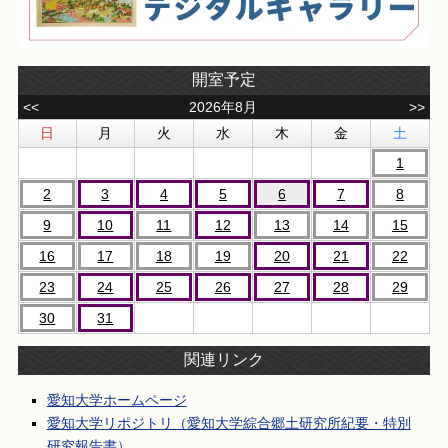
開室予定
<<
2026年8月
>>
日
月
火
水
木
金
土
1
2
3
4
5
6
7
8
9
10
11
12
13
14
15
16
17
18
19
20
21
22
23
24
25
26
27
28
29
30
31
関連リンク
愛知大学ホームページ
愛知大学リポジトリ（愛知大学綜合郷土研究所紀要・特別
研究報告書）