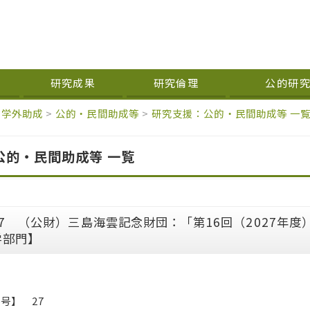
研究成果
研究倫理
公的研
学外助成
>
公的・民間助成等
>
研究支援：公的・民間助成等 一
公的・民間助成等 一覧
27 （公財）三島海雲記念財団：「第16回（2027年
学部門】
号】 27