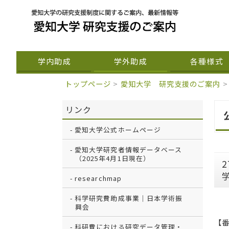
学内助成
学外助成
各種様式
トップページ
>
愛知大学 研究支援のご案内
>
リンク
愛知大学公式ホームページ
愛知大学研究者情報データベース
（2025年4月1日現在）
researchmap
科学研究費助成事業｜日本学術振
興会
【番
科研費における研究データ管理・