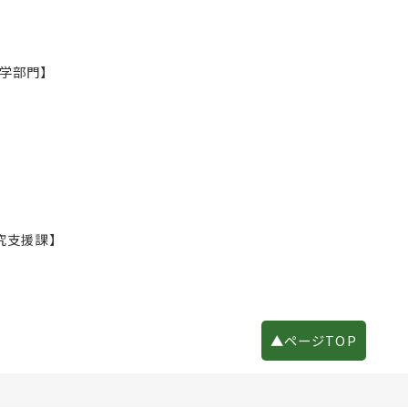
科学部門】
究支援課】
▲ページTOP