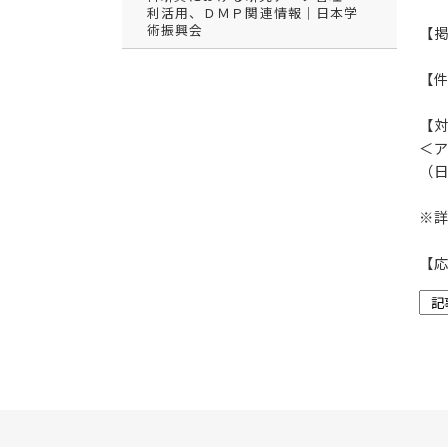
利活用、ＤＭＰ関連情報｜日本学
術振興会
【掲
【件
【
＜
（
※
【応