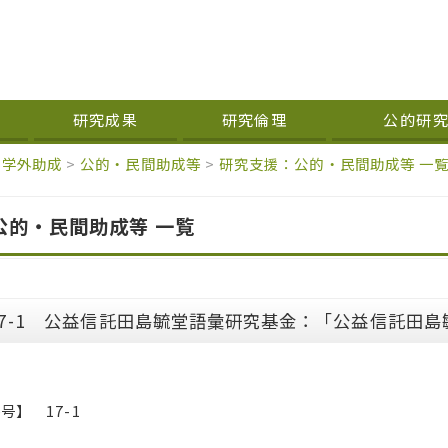
研究成果
研究倫理
公的研
学外助成
>
公的・民間助成等
>
研究支援：公的・民間助成等 一
公的・民間助成等 一覧
17-1 公益信託田島毓堂語彙研究基金：「公益信託田
号】 17-1