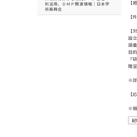
【掲
利活用、ＤＭＰ関連情報｜日本学
術振興会
【
【
設
語
目
『
贈
※
【応
※