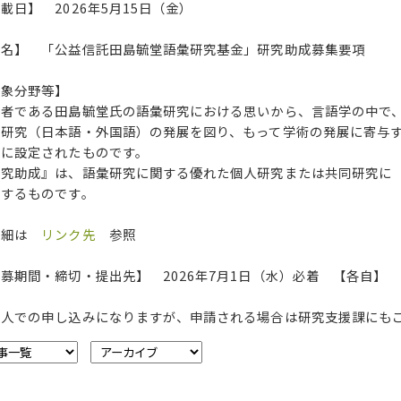
載日】 2026年5月15日（金）
件名】 「公益信託田島毓堂語彙研究基金」研究助成募集要項
対象分野等】
立者である田島毓堂氏の語彙研究における思いから、言語学の中で
彙研究（日本語・外国語）の発展を図り、もって学術の発展に寄与
的に設定されたものです。
研究助成』は、語彙研究に関する優れた個人研究または共同研究に
呈するものです。
詳細は
リンク先
参照
募期間・締切・提出先】 2026年7月1日（水）必着 【各自】
個人での申し込みになりますが、申請される場合は研究支援課にも