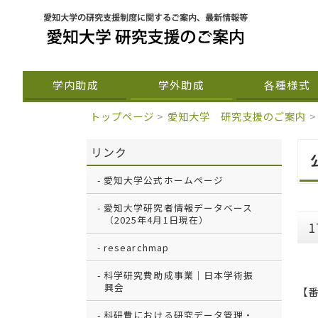
学内助成
学外助成
各種様式
トップページ
>
愛知大学 研究支援のご案内
>
リンク
愛知大学公式ホームページ
愛知大学研究者情報データベース
（2025年4月1日現在）
researchmap
科学研究費助成事業｜日本学術振
興会
【番
科研費における研究データ管理・