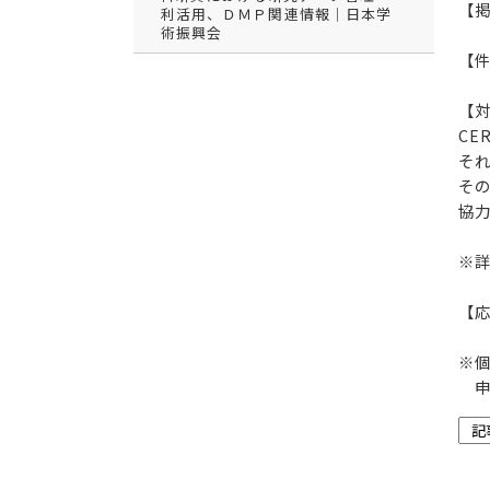
【掲
利活用、ＤＭＰ関連情報｜日本学
術振興会
【
【
CE
そ
そ
協
※
【応
※
申