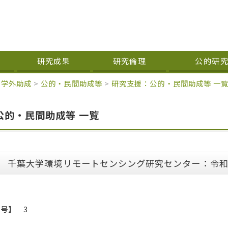
研究成果
研究倫理
公的研
学外助成
>
公的・民間助成等
>
研究支援：公的・民間助成等 一
公的・民間助成等 一覧
3 千葉大学環境リモートセンシング研究センター：令
号】 3