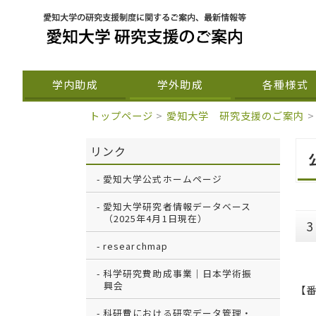
学内助成
学外助成
各種様式
トップページ
>
愛知大学 研究支援のご案内
>
リンク
愛知大学公式ホームページ
愛知大学研究者情報データベース
（2025年4月1日現在）
researchmap
科学研究費助成事業｜日本学術振
興会
【番
科研費における研究データ管理・