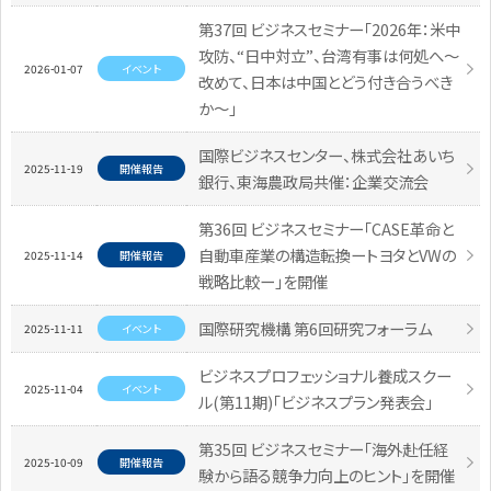
第37回 ビジネスセミナー「2026年：米中
攻防、“日中対立”、台湾有事は何処へ～
2026-01-07
イベント
改めて、日本は中国とどう付き合うべき
か～」
国際ビジネスセンター、株式会社あいち
2025-11-19
開催報告
銀行、東海農政局共催：企業交流会
第36回 ビジネスセミナー「CASE革命と
自動車産業の構造転換ートヨタとVWの
2025-11-14
開催報告
戦略比較ー」を開催
国際研究機構 第6回研究フォーラム
2025-11-11
イベント
ビジネスプロフェッショナル養成スクー
2025-11-04
イベント
ル(第11期)「ビジネスプラン発表会」
第35回 ビジネスセミナー「海外赴任経
2025-10-09
開催報告
験から語る競争力向上のヒント」を開催