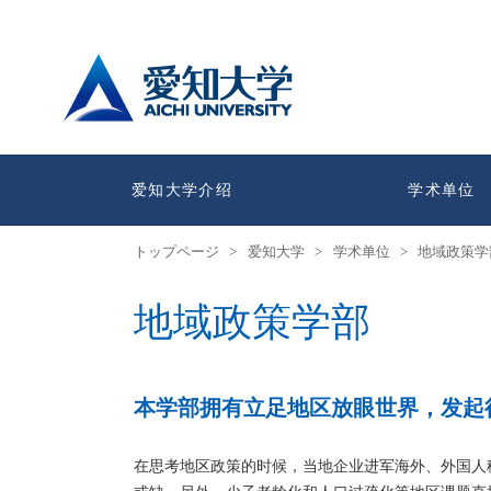
爱知大学介绍
学术单位
トップページ
>
爱知大学
>
学术单位
>
地域政策学
地域政策学部
本学部拥有立足地区放眼世界，发起
在思考地区政策的时候，当地企业进军海外、外国人