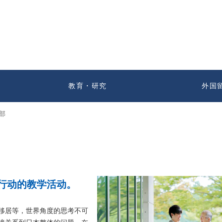
教育・研究
外国
部
行动的教学活动。
移居等，世界角度的思考不可