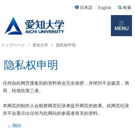
日本語
English
检索
M
トップページ
>
爱知大学
>
隐私权申明
隐私权申明
任何由此网页搜集到的资料将会完全保密，并绝对不会贩卖，再
用，转借给第三者。
本网页的制作人会检察网页纪录来提升网页的效果。此网页纪录
并不会显示出任何与此网站的参观者有关的资料。
询问