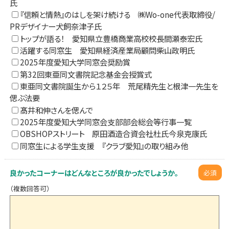
氏
『信頼と情熱』のはしを架け続ける ㈱Wo-one代表取締役/
PRデザイナー犬飼奈津子氏
トップが語る！ 愛知県立豊橋商業高校校長間瀬泰宏氏
活躍する同窓生 愛知県経済産業局顧問柴山政明氏
2025年度愛知大学同窓会奨励賞
第32回東亜同文書院記念基金会授賞式
東亜同文書院誕生から１２５年 荒尾精先生と根津一先生を
偲ぶ法要
髙井和伸さんを偲んで
2025年度愛知大学同窓会支部部会総会等行事一覧
OBSHOPストリート 原田酒造合資会社杜氏今泉克康氏
同窓生による学生支援 『クラブ愛知』の取り組み他
良かったコーナーはどんなところが良かったでしょうか。
必須
（複数回答可）