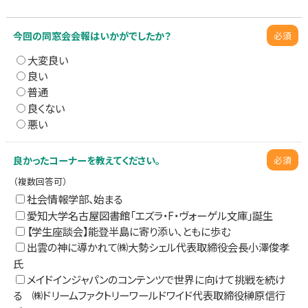
今回の同窓会会報はいかがでしたか？
必須
大変良い
良い
普通
良くない
悪い
良かったコーナーを教えてください。
必須
（複数回答可）
社会情報学部、始まる
愛知大学名古屋図書館「エズラ・F・ヴォーゲル文庫」誕生
【学生座談会】能登半島に寄り添い、ともに歩む
出雲の神に導かれて㈱大勢シェル代表取締役会長小澤俊孝
氏
メイドインジャパンのコンテンツで世界に向けて挑戦を続け
る ㈱ドリームファクトリーワールドワイド代表取締役榊原信行