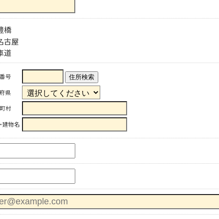
豊橋
名古屋
車道
番号
住所検索
府県
町村
・建物名