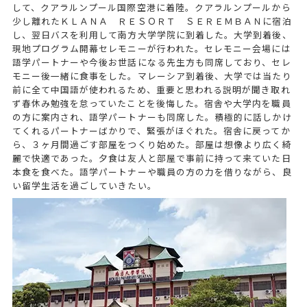
して、クアラルンプール国際空港に着陸。クアラルンプールから
少し離れたＫＬＡＮＡ ＲＥＳＯＲＴ ＳＥＲＥＭＢＡＮに宿泊
し、翌日バスを利用して南方大学学院に到着した。大学到着後、
現地プログラム開幕セレモニーが行われた。セレモニー会場には
語学パートナーや今後お世話になる先生方も同席しており、セレ
モニー後一緒に食事をした。マレーシア到着後、大学では当たり
前に全て中国語が使われるため、重要と思われる説明が聞き取れ
ず春休み勉強を怠っていたことを後悔した。宿舎や大学内を職員
の方に案内され、語学パートナーも同席した。積極的に話しかけ
てくれるパートナーばかりで、緊張がほぐれた。宿舎に戻ってか
ら、３ヶ月間過ごす部屋をつくり始めた。部屋は想像より広く綺
麗で快適であった。夕食は友人と部屋で事前に持って来ていた日
本食を食べた。語学パートナーや職員の方の力を借りながら、良
い留学生活を過ごしていきたい。