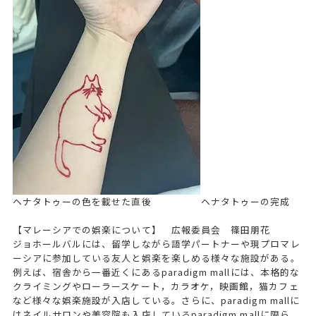
ヘナタトゥーの色を載せた直後 ヘナタトゥーの完成
【マレーシアでの娯楽について】 広報委員会 篠田朋花
ジョホールバルには、留学しながら語学パートナーや現プロマレ
ーシアに参加している友人と娯楽を楽しめる様々な施設がある。
例えば、宿舎から一番近くにあるparadigm mallには、本格的な
クライミングやローラースケート，カラオケ，映画館，猫カフェ
など様々な娯楽施設が入店している。さらに、paradigm mallに
はネイルサロンや美容院も入店しているparadigm mallに限ら