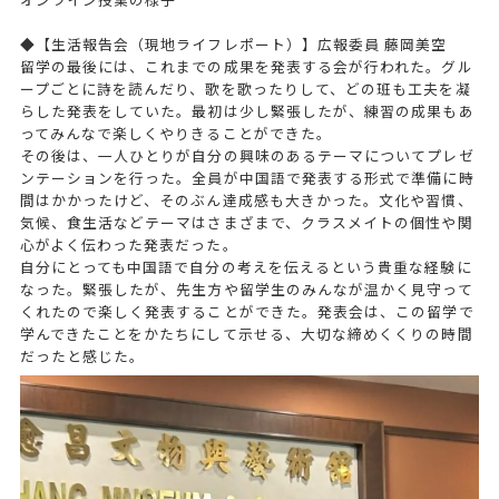
◆【生活報告会（現地ライフレポート）】広報委員 藤岡美空
留学の最後には、これまでの成果を発表する会が行われた。グル
ープごとに詩を読んだり、歌を歌ったりして、どの班も工夫を凝
らした発表をしていた。最初は少し緊張したが、練習の成果もあ
ってみんなで楽しくやりきることができた。
その後は、一人ひとりが自分の興味のあるテーマについてプレゼ
ンテーションを行った。全員が中国語で発表する形式で準備に時
間はかかったけど、そのぶん達成感も大きかった。文化や習慣、
気候、食生活などテーマはさまざまで、クラスメイトの個性や関
心がよく伝わった発表だった。
自分にとっても中国語で自分の考えを伝えるという貴重な経験に
なった。緊張したが、先生方や留学生のみんなが温かく見守って
くれたので楽しく発表することができた。発表会は、この留学で
学んできたことをかたちにして示せる、大切な締めくくりの時間
だったと感じた。