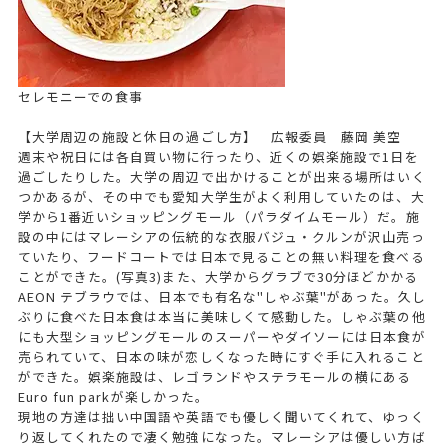
セレモニーでの食事
【大学周辺の施設と休日の過ごし方】 広報委員 藤岡 美空
週末や祝日には各自買い物に行ったり、近くの娯楽施設で1日を
過ごしたりした。大学の周辺で出かけることが出来る場所はいく
つかあるが、その中でも愛知大学生がよく利用していたのは、大
学から1番近いショッピングモール（パラダイムモール）だ。施
設の中にはマレーシアの伝統的な衣服バジュ・クルンが沢山売っ
ていたり、フードコートでは日本で見ることの無い料理を食べる
ことができた。(写真3)また、大学からグラブで30分ほどかかる
AEON テブラウでは、日本でも有名な"しゃぶ葉"があった。久し
ぶりに食べた日本食は本当に美味しくて感動した。しゃぶ葉の他
にも大型ショッピングモールのスーパーやダイソーには日本食が
売られていて、日本の味が恋しくなった時にすぐ手に入れること
ができた。娯楽施設は、レゴランドやステラモールの横にある
Euro fun parkが楽しかった。
現地の方達は拙い中国語や英語でも優しく聞いてくれて、ゆっく
り返してくれたので凄く勉強になった。マレーシアは優しい方ば