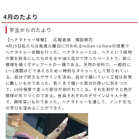
4月のたより
学生からのたより
【ヘナタトゥー体験】 広報委員 篠田朋花
4月15日私たちは毎週火曜日に行われるIndian cultureの授業で
ヘナタトゥー体験を行った。ヘナタトゥーとは、ヘナという植物
の葉を粉末にしたものを水や油と混ぜて作ったペーストで、肌に
模様を描くボディアートの一種である。天然の染料で、一般的に
1～2週間ほどで消えるため一時的なタトゥーとして知られてい
る。自分で好きなデザインを決め、自分で描いていく工程は非常
に難しいものであった。乾くまで描いた部分の扱いに気をつけ
て、10分程度で塗った部分が剥がれてくる。それを剥がすと色が
模様の形でつくのである。各自それぞれのデザインは十人十色
で、興味深いものであった。ヘナタトゥーを通して、インド文化
の学びを深めることができた。