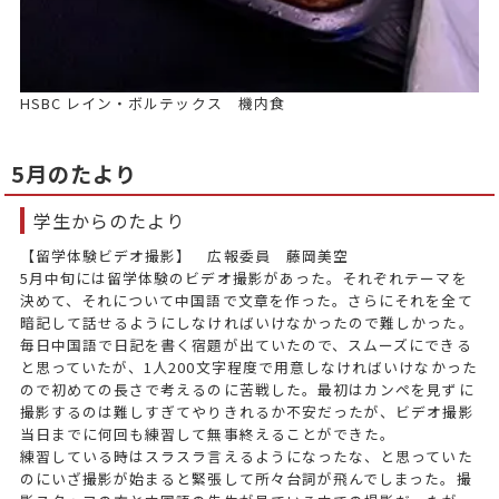
HSBC レイン・ボルテックス 機内食
5月のたより
学生からのたより
【留学体験ビデオ撮影】 広報委員 藤岡美空
5月中旬には留学体験のビデオ撮影があった。それぞれテーマを
決めて、それについて中国語で文章を作った。さらにそれを全て
暗記して話せるようにしなければいけなかったので難しかった。
毎日中国語で日記を書く宿題が出ていたので、スムーズにできる
と思っていたが、1人200文字程度で用意しなければいけなかった
ので初めての長さで考えるのに苦戦した。最初はカンペを見ずに
撮影するのは難しすぎてやりきれるか不安だったが、ビデオ撮影
当日までに何回も練習して無事終えることができた。
練習している時はスラスラ言えるようになったな、と思っていた
のにいざ撮影が始まると緊張して所々台詞が飛んでしまった。撮