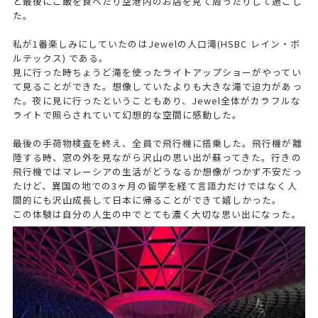
と最後にご飯を食べたり空港内のお店を見て周ったりして過ごし
た。
私が1番楽しみにしていたのはJewelの人口滝(HSBC レイン・ボ
ルテックス) である。
見に行った時ちょうど滝を使ったライトアップショーがやってい
て見ることができた。想像していたよりも大きな滝で迫力があっ
た。夜に見に行ったということもあり、Jewel全体がカラフルな
ライトで照らされていて幻想的な空間に感動した。
最後の手荷物検査を終え、全員で飛行機に搭乗した。飛行機が離
陸する時、窓の外を見ながら沢山の思い出が蘇ってきた。行きの
飛行機ではマレーシアの生活がどうなるか想像がつかず不安だっ
たけど、異国の地での3ヶ月の留学を経て言語力だけではなく人
間的にも沢山成長して日本に帰ることができて嬉しかった。
この体験は自分の人生の中でとても濃く大切な思い出になった。