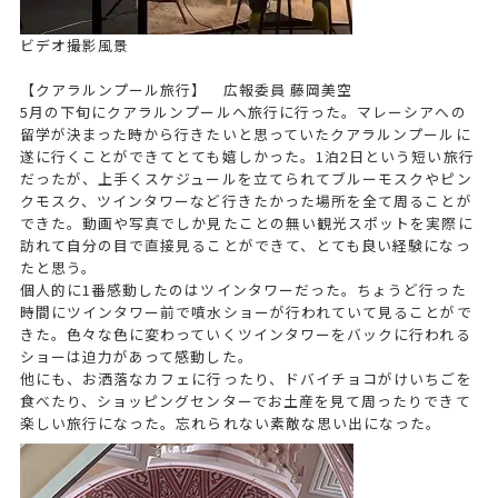
ビデオ撮影風景
【クアラルンプール旅行】 広報委員 藤岡美空
5月の下旬にクアラルンプールへ旅行に行った。マレーシアへの
留学が決まった時から行きたいと思っていたクアラルンプールに
遂に行くことができてとても嬉しかった。1泊2日という短い旅行
だったが、上手くスケジュールを立てられてブルーモスクやピン
クモスク、ツインタワーなど行きたかった場所を全て周ることが
できた。動画や写真でしか見たことの無い観光スポットを実際に
訪れて自分の目で直接見ることができて、とても良い経験になっ
たと思う。
個人的に1番感動したのはツインタワーだった。ちょうど行った
時間にツインタワー前で噴水ショーが行われていて見ることがで
きた。色々な色に変わっていくツインタワーをバックに行われる
ショーは迫力があって感動した。
他にも、お洒落なカフェに行ったり、ドバイチョコがけいちごを
食べたり、ショッピングセンターでお土産を見て周ったりできて
楽しい旅行になった。忘れられない素敵な思い出になった。