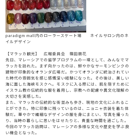
paradigm mall内のローラースケート場 ネイルサロン内のネ
イルデザイン
【マラッカ観光】 広報委員会 篠田朋花
先日、マレーシアでの留学プログラムの一環として、みんなでマ
ラッカを訪れた。まず向かったのは、鮮やかなサーモンピンクの
建物が印象的なオランダ広場だ。かつてオランダに統治されてい
た時代の雰囲気を感じ感慨深い経験になった。その後は、美しい
海に面した海峡モスクへ。モスクに入る際には、肌を隠すために
イスラム教の伝統的な服を着用し、宗教への配慮や異文化理解の
大切さを実感した。
また、マラッカの伝統的な街並みも歩き、現地の文化にふれるこ
とができた。特に印象に残っているのは、ニョニャ衣装を着た体
験だ。華やかで繊細なデザインの服を身にまとい、写真を撮った
り、当時の暮らしに思いをはせたりと、貴重な時間を過ごした。
今回のマラッカ訪問は、マレーシアの多様な文化や歴史を学ぶ良
い機会となった。