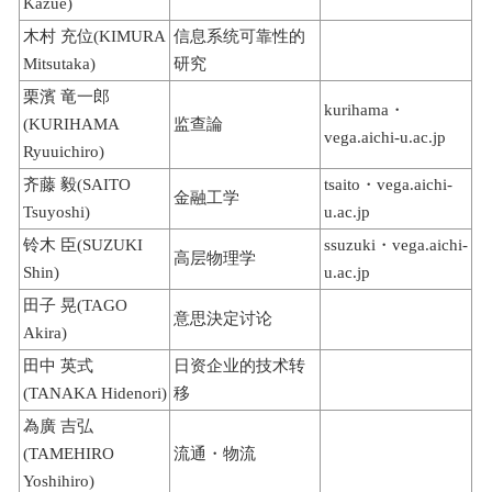
Kazue)
木村 充位(KIMURA
信息系统可靠性的
Mitsutaka)
研究
栗濱 竜一郎
kurihama・
(KURIHAMA
监查論
vega.aichi-u.ac.jp
Ryuuichiro)
齐藤 毅(SAITO
tsaito・vega.aichi-
金融工学
Tsuyoshi)
u.ac.jp
铃木 臣(SUZUKI
ssuzuki・vega.aichi-
高层物理学
Shin)
u.ac.jp
田子 晃(TAGO
意思決定讨论
Akira)
田中 英式
日资企业的技术转
(TANAKA Hidenori)
移
為廣 吉弘
(TAMEHIRO
流通・物流
Yoshihiro)