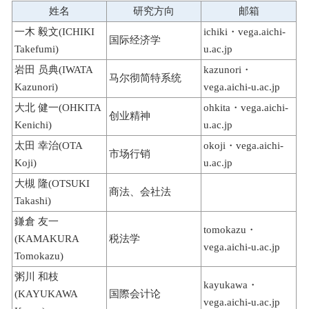
姓名
研究方向
邮箱
一木 毅文(ICHIKI
ichiki・vega.aichi-
国际经济学
Takefumi)
u.ac.jp
岩田 员典(IWATA
kazunori・
马尔彻简特系统
Kazunori)
vega.aichi-u.ac.jp
大北 健一(OHKITA
ohkita・vega.aichi-
创业精神
Kenichi)
u.ac.jp
太田 幸治(OTA
okoji・vega.aichi-
市场行销
Koji)
u.ac.jp
大槻 隆(OTSUKI
商法、会社法
Takashi)
鎌倉 友一
tomokazu・
(KAMAKURA
税法学
vega.aichi-u.ac.jp
Tomokazu)
粥川 和枝
kayukawa・
(KAYUKAWA
国際会计论
vega.aichi-u.ac.jp