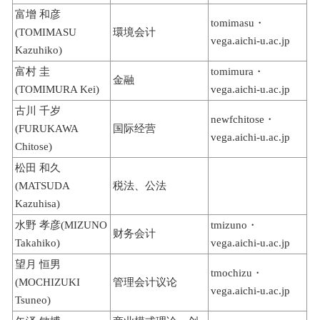
富增 和彦
tomimasu・
(TOMIMASU
環境会计
vega.aichi-u.ac.jp
Kazuhiko)
富村 圭
tomimura・
金融
(TOMIMURA Kei)
vega.aichi-u.ac.jp
古川 千岁
newfchitose・
(FURUKAWA
国际经营
vega.aichi-u.ac.jp
Chitose)
松田 和久
(MATSUDA
税法、公法
Kazuhisa)
水野 孝彦(MIZUNO
tmizuno・
财务会计
Takahiko)
vega.aichi-u.ac.jp
望月 恒男
tmochizu・
(MOCHIZUKI
管理会计议论
vega.aichi-u.ac.jp
Tsuneo)