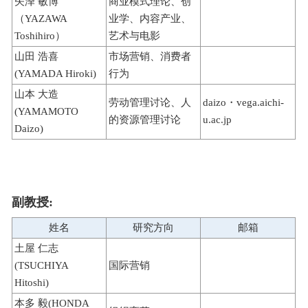
矢泽 敏博
商业模式理论、创
（YAZAWA
业学、内容产业、
Toshihiro）
艺术与电影
山田 浩喜
市场营销、消费者
(YAMADA Hiroki)
行为
山本 大造
劳动管理讨论、人
daizo・vega.aichi-
(YAMAMOTO
的资源管理讨论
u.ac.jp
Daizo)
副教授:
姓名
研究方向
邮箱
土屋 仁志
(TSUCHIYA
国际营销
Hitoshi)
本多 毅(HONDA