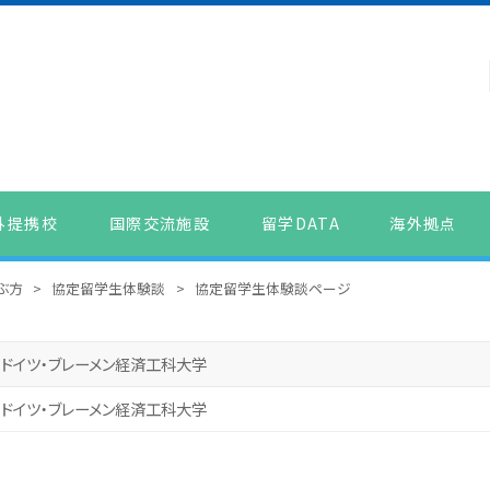
外提携校
国際交流施設
留学DATA
海外拠点
ぶ方
>
協定留学生体験談
>
協定留学生体験談ページ
】ドイツ・ブレーメン経済工科大学
】ドイツ・ブレーメン経済工科大学