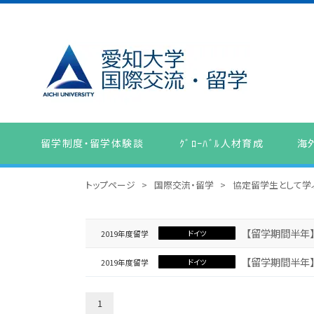
留学制度・留学体験談
ｸﾞﾛｰﾊﾞﾙ人材育成
海
トップページ
>
国際交流・留学
>
協定留学生として学
【留学期間半年
2019
ドイツ
【留学期間半年
2019
ドイツ
1